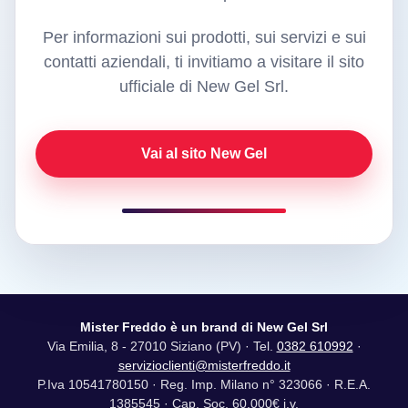
Per informazioni sui prodotti, sui servizi e sui
contatti aziendali, ti invitiamo a visitare il sito
ufficiale di New Gel Srl.
Vai al sito New Gel
Mister Freddo è un brand di New Gel Srl
Via Emilia, 8 - 27010 Siziano (PV) · Tel.
0382 610992
·
servizioclienti@misterfreddo.it
P.Iva 10541780150 · Reg. Imp. Milano n° 323066 · R.E.A.
1385545 · Cap. Soc. 60.000€ i.v.